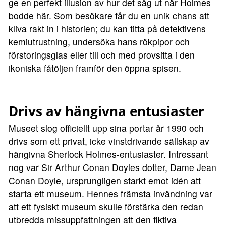
ge en perfekt illusion av hur det såg ut när Holmes
bodde här. Som besökare får du en unik chans att
kliva rakt in i historien; du kan titta på detektivens
kemiutrustning, undersöka hans rökpipor och
förstoringsglas eller till och med provsitta i den
ikoniska fåtöljen framför den öppna spisen.
Drivs av hängivna entusiaster
Museet slog officiellt upp sina portar år 1990 och
drivs som ett privat, icke vinstdrivande sällskap av
hängivna Sherlock Holmes-entusiaster. Intressant
nog var Sir Arthur Conan Doyles dotter, Dame Jean
Conan Doyle, ursprungligen starkt emot idén att
starta ett museum. Hennes främsta invändning var
att ett fysiskt museum skulle förstärka den redan
utbredda missuppfattningen att den fiktiva