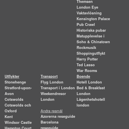
Themsen
London Eye
Vaktavlösning
Kensington Palace
Pub Crawl
Historiska pubar
Matupplevelse i
Soho & Chinatown
Rockmusik
Shoppingutflykt
Harry Potter
Ted Lasso
War Rooms
Utflykter
Transport
Boende
Stonehenge
Flyg London
Hotell London
Stratford-upon-
Transport i London
Bed & Breakfast
Avon
Weekendresor
London
Cotswolds
London
Lägenhetshotell
Cotswolds och
london
Andra resmål
Oxford
Azorerna reseguide
Kent
Barcelona
Windsor Castle
reseguide
Hampton Court