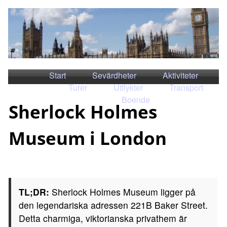
Start
Sevärdheter
Aktiviteter
Turer
Utflykter
Transport
Boende
Sherlock Holmes
Museum i London
TL;DR:
Sherlock Holmes Museum ligger på
den legendariska adressen 221B Baker Street.
Detta charmiga, viktorianska privathem är