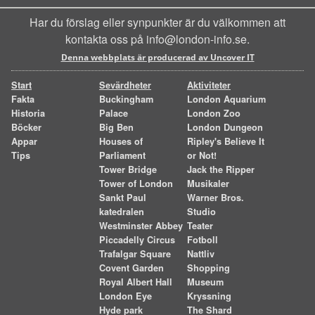
Har du förslag eller synpunkter är du välkommen att
kontakta oss på info@london-info.se.
Denna webbplats är producerad av Uncover IT
Start
Sevärdheter
Aktiviteter
Fakta
Buckingham
London Aquarium
Historia
Palace
London Zoo
Böcker
Big Ben
London Dungeon
Appar
Houses of
Ripley's Believe It
Tips
Parliament
or Not!
Tower Bridge
Jack the Ripper
Tower of London
Musikaler
Sankt Paul
Warner Bros.
katedralen
Studio
Westminster Abbey
Teater
Piccadelly Circus
Fotboll
Trafalgar Square
Nattliv
Covent Garden
Shopping
Royal Albert Hall
Museum
London Eye
Kryssning
Hyde park
The Shard