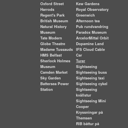
Oxford Street
Kew Gardens
Harrods
Royal Observatory
Regent's Park
Greenwich
British Museum
Afternoon tea
Natural History
Pub rundvandring
Museum
Paradox Museum
Tate Modern
ArcelorMittal Orbit
Globe Theatre
Dopamine Land
Madame Tussauds
IFS Cloud Cable
HMS Belfast
Car
Sherlock Holmes
Turer
Museum
Sightseeing
Camden Market
Sightseeing buss
Sky Garden
Sightseeing taxi
Battersea Power
Sightseeing cykel
Station
Sightseeing
kvällstur
Sightseeing Mini
Cooper
Kryssningar på
Themsen
RIB båttur på