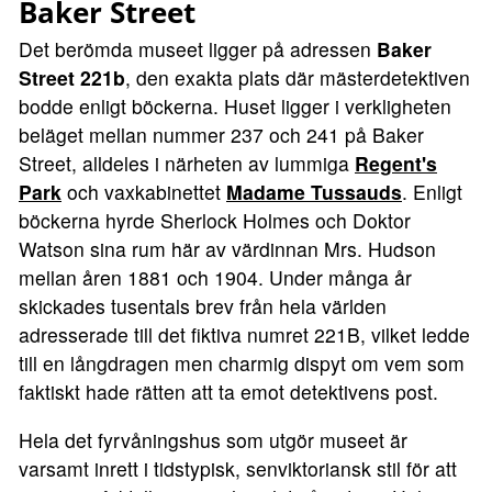
Baker Street
Det berömda museet ligger på adressen
Baker
Street 221b
, den exakta plats där mästerdetektiven
bodde enligt böckerna. Huset ligger i verkligheten
beläget mellan nummer 237 och 241 på Baker
Street, alldeles i närheten av lummiga
Regent's
Park
och vaxkabinettet
Madame Tussauds
. Enligt
böckerna hyrde Sherlock Holmes och Doktor
Watson sina rum här av värdinnan Mrs. Hudson
mellan åren 1881 och 1904. Under många år
skickades tusentals brev från hela världen
adresserade till det fiktiva numret 221B, vilket ledde
till en långdragen men charmig dispyt om vem som
faktiskt hade rätten att ta emot detektivens post.
Hela det fyrvåningshus som utgör museet är
varsamt inrett i tidstypisk, senviktoriansk stil för att