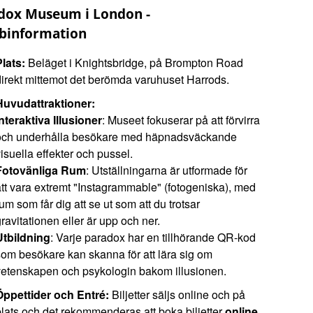
dox Museum i London -
binformation
Plats:
Beläget i Knightsbridge, på Brompton Road
direkt mittemot det berömda varuhuset Harrods.
Huvudattraktioner:
Interaktiva Illusioner
: Museet fokuserar på att förvirra
och underhålla besökare med häpnadsväckande
isuella effekter och pussel.
Fotovänliga Rum
: Utställningarna är utformade för
att vara extremt "Instagrammable" (fotogeniska), med
um som får dig att se ut som att du trotsar
ravitationen eller är upp och ner.
Utbildning
: Varje paradox har en tillhörande QR-kod
som besökare kan skanna för att lära sig om
vetenskapen och psykologin bakom illusionen.
Öppettider och Entré:
Biljetter säljs online och på
plats och det rekommenderas att boka biljetter
online