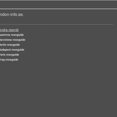
ndon-info.se.
Andra resmål
Azorerna reseguide
Barcelona reseguide
Berlin reseguide
Budapest reseguide
Paris reseguide
Prag reseguide