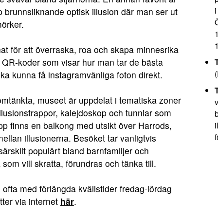
i
jup brunnsliknande optisk illusion där man ser ut
mörker.
 för att överraska, roa och skapa minnesrika
ch QR-koder som visar hur man tar de bästa
(
ska kunna få instagramvänliga foton direkt.
mtänkta, museet är uppdelat i tematiska zoner
v
llusionstrappor, kalejdoskop och tunnlar som
b
p finns en balkong med utsikt över Harrods,
f
mellan illusionerna. Besöket tar vanligtvis
ärskilt populärt bland barnfamiljer och
om vill skratta, förundras och tänka till.
ofta med förlängda kvällstider fredag-lördag
tter via internet
här
.