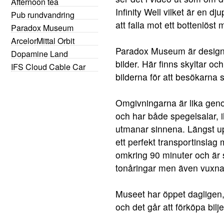
Afternoon tea
Infinity Well vilket är en d
Pub rundvandring
att falla mot ett bottenlöst 
Paradox Museum
ArcelorMittal Orbit
Paradox Museum är designat
Dopamine Land
bilder. Här finns skyltar o
IFS Cloud Cable Car
bilderna för att besökarna 
Omgivningarna är lika geno
och har både spegelsalar, i
utmanar sinnena. Längst up
ett perfekt transportinslag 
omkring 90 minuter och är s
tonåringar men även vuxna s
Museet har öppet dagligen, 
och det går att förköpa bilje