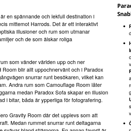
Para
Snab
r en spännande och lekfull destination i
cis mittemot Harrods. Det är ett interaktivt
ptiska illusioner och rum som utmanar
amiljer och de som älskar roliga
 rum som vänder världen upp och ner
v
ed Room blir allt uppochnervänt och i Paradox
ångvägen snurrar runt besökaren, vilket kan
 fram. Andra rum som Camouflage Room låter
r
äggarna medan Paradox Sofa skapar en illusion
g
d i bitar, båda är ypperliga för fotografering.
ero Gravity Room där det upplevs som att
kraft. Medan rummet snurrar runt deltagarna
e svävar bland stjärnorna. En annan favorit är