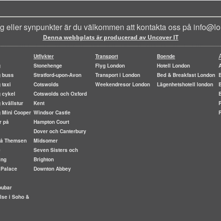
ag eller synpunkter är du välkommen att kontakta oss på info@lo
Denna webbplats är producerad av Uncover IT
Utflykter
Transport
Boende
g
Stonehenge
Flyg London
Hotell London
g buss
Stratford-upon-Avon
Transport i London
Bed & Breakfast London
 taxi
Cotswolds
Weekendresor London
Lägenhetshotell london
 cykel
Cotswolds och Oxford
 kvällstur
Kent
g Mini Cooper
Windsor Castle
r på
Hampton Court
Dover och Canterbury
 på Themsen
Midsomer
e
Seven Sisters och
ing
Brighton
 Palace
Downton Abbey
pubar
lse i Soho &