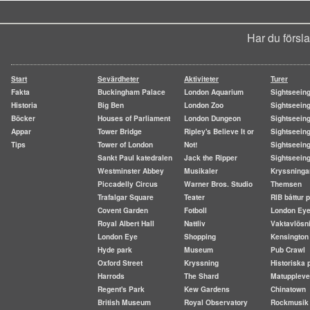
Har du försl
Start
Sevärdheter
Aktiviteter
Turer
Fakta
Buckingham Palace
London Aquarium
Sightseein
Historia
Big Ben
London Zoo
Sightseein
Böcker
Houses of Parliament
London Dungeon
Sightseeing
Appar
Tower Bridge
Ripley's Believe It or
Sightseeing
Tips
Tower of London
Not!
Sightseeing
Sankt Paul katedralen
Jack the Ripper
Sightseein
Westminster Abbey
Musikaler
Kryssninga
Piccadelly Circus
Warner Bros. Studio
Themsen
Trafalgar Square
Teater
RIB båttur
Covent Garden
Fotboll
London Ey
Royal Albert Hall
Nattliv
Vaktavlösn
London Eye
Shopping
Kensington
Hyde park
Museum
Pub Crawl
Oxford Street
Kryssning
Historiska 
Harrods
The Shard
Matuppleve
Regent's Park
Kew Gardens
Chinatown
British Museum
Royal Observatory
Rockmusik