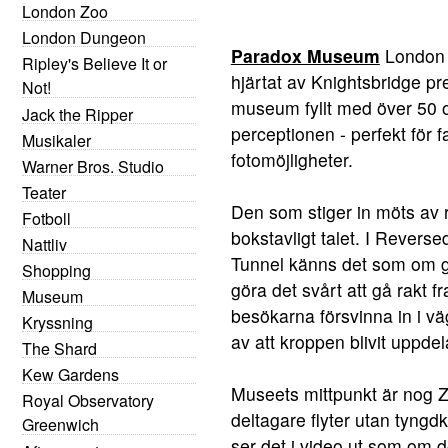
London Zoo
London Dungeon
Paradox Museum
London ä
Ripley's Believe It or
hjärtat av Knightsbridge pre
Not!
museum fyllt med över 50 o
Jack the Ripper
perceptionen - perfekt för f
Musikaler
fotomöjligheter.
Warner Bros. Studio
Teater
Den som stiger in möts av
Fotboll
bokstavligt talet. I Revers
Nattliv
Tunnel känns det som om g
Shopping
göra det svårt att gå rakt
Museum
besökarna försvinna in i v
Kryssning
av att kroppen blivit uppdela
The Shard
Kew Gardens
Museets mittpunkt är nog Z
Royal Observatory
deltagare flyter utan tyngd
Greenwich
ser det i video ut som om d