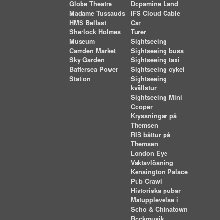
Globe Theatre
Dopamine Land
Madame Tussauds
IFS Cloud Cable
HMS Belfast
Car
Sherlock Holmes
Turer
Museum
Sightseeing
Camden Market
Sightseeing buss
Sky Garden
Sightseeing taxi
Battersea Power
Sightseeing cykel
Station
Sightseeing
kvällstur
Sightseeing Mini
Cooper
Kryssningar på
Themsen
RIB båttur på
Themsen
London Eye
Vaktavlösning
Kensington Palace
Pub Crawl
Historiska pubar
Matupplevelse i
Soho & Chinatown
Rockmusik