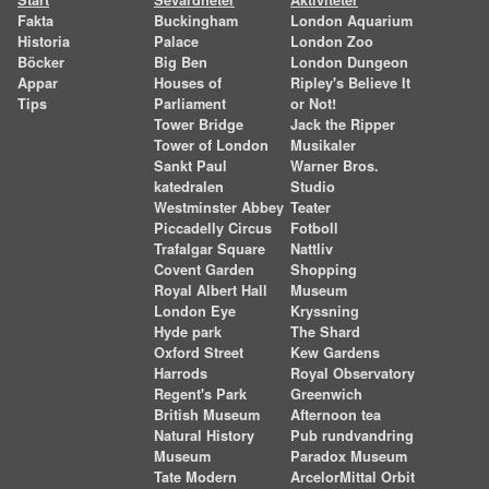
Start
Sevärdheter
Aktiviteter
Fakta
Buckingham
London Aquarium
Historia
Palace
London Zoo
Böcker
Big Ben
London Dungeon
Appar
Houses of
Ripley's Believe It
Tips
Parliament
or Not!
Tower Bridge
Jack the Ripper
Tower of London
Musikaler
Sankt Paul
Warner Bros.
katedralen
Studio
Westminster Abbey
Teater
Piccadelly Circus
Fotboll
Trafalgar Square
Nattliv
Covent Garden
Shopping
Royal Albert Hall
Museum
London Eye
Kryssning
Hyde park
The Shard
Oxford Street
Kew Gardens
Harrods
Royal Observatory
Regent's Park
Greenwich
British Museum
Afternoon tea
Natural History
Pub rundvandring
Museum
Paradox Museum
Tate Modern
ArcelorMittal Orbit