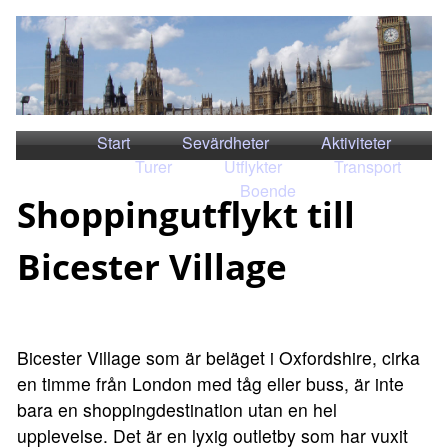
Start
Sevärdheter
Aktiviteter
Turer
Utflykter
Transport
Boende
Shoppingutflykt till
Bicester Village
Bicester Village som är beläget i Oxfordshire, cirka
en timme från London med tåg eller buss, är inte
bara en shoppingdestination utan en hel
upplevelse. Det är en lyxig outletby som har vuxit