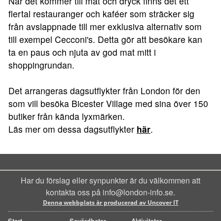
När det kommer till mat och dryck finns det ett
flertal restauranger och kaféer som sträcker sig
från avslappnade till mer exklusiva alternativ som
till exempel Cecconi's. Detta gör att besökare kan
ta en paus och njuta av god mat mitt i
shoppingrundan.
Det arrangeras dagsutflykter från London för den
som vill besöka Bicester Village med sina över 150
butiker från kända lyxmärken.
Läs mer om dessa dagsutflykter
här
.
Har du förslag eller synpunkter är du välkommen att
kontakta oss på info@london-info.se.
Denna webbplats är producerad av Uncover IT