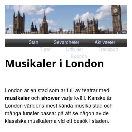
Start
Sevärdheter
Aktiviteter
Turer
Utflykter
Transport
Boende
Musikaler i London
London är en stad som är full av teatrar med
musikaler
och
shower
varje kväll. Kanske är
London världens mest kända musikalstad och
många turister passar på att se någon av de
klassiska musikalerna vid ett besök i staden.