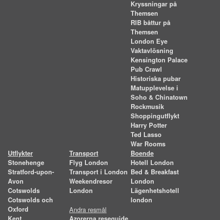
Kryssningar på
Themsen
RIB båttur på
Themsen
London Eye
Vaktavlösning
Kensington Palace
Pub Crawl
Historiska pubar
Matupplevelse i
Soho & Chinatown
Rockmusik
Shoppingutflykt
Harry Potter
Ted Lasso
War Rooms
Utflykter
Transport
Boende
Stonehenge
Flyg London
Hotell London
Stratford-upon-
Transport i London
Bed & Breakfast
Avon
Weekendresor
London
Cotswolds
London
Lägenhetshotell
Cotswolds och
london
Oxford
Andra resmål
Kent
Azorerna reseguide