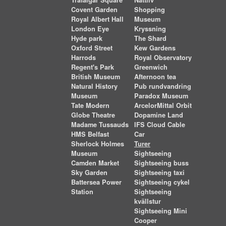
Trafalgar Square
Nattliv
Covent Garden
Shopping
Royal Albert Hall
Museum
London Eye
Kryssning
Hyde park
The Shard
Oxford Street
Kew Gardens
Harrods
Royal Observatory
Regent's Park
Greenwich
British Museum
Afternoon tea
Natural History
Pub rundvandring
Museum
Paradox Museum
Tate Modern
ArcelorMittal Orbit
Globe Theatre
Dopamine Land
Madame Tussauds
IFS Cloud Cable
HMS Belfast
Car
Sherlock Holmes
Turer
Museum
Sightseeing
Camden Market
Sightseeing buss
Sky Garden
Sightseeing taxi
Battersea Power
Sightseeing cykel
Station
Sightseeing
kvällstur
Sightseeing Mini
Cooper