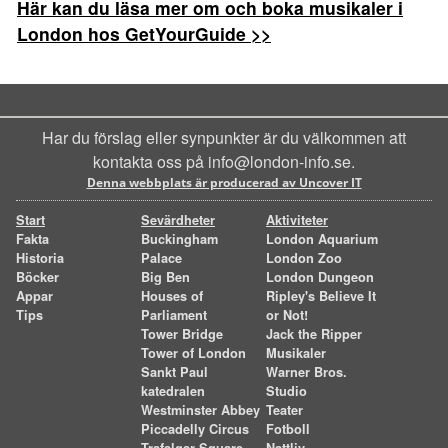
Här kan du läsa mer om och boka musikaler i
London hos GetYourGuide >>
Har du förslag eller synpunkter är du välkommen att
kontakta oss på info@london-info.se.
Denna webbplats är producerad av Uncover IT
Start
Sevärdheter
Aktiviteter
Fakta
Buckingham
London Aquarium
Historia
Palace
London Zoo
Böcker
Big Ben
London Dungeon
Appar
Houses of
Ripley's Believe It
Tips
Parliament
or Not!
Tower Bridge
Jack the Ripper
Tower of London
Musikaler
Sankt Paul
Warner Bros.
katedralen
Studio
Westminster Abbey
Teater
Piccadelly Circus
Fotboll