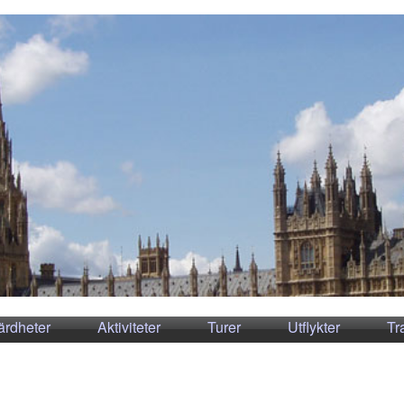
ärdheter
Aktiviteter
Turer
Utflykter
Tr