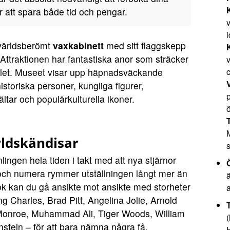
för att spara både tid och pengar.
i
 världsberömt
vaxkabinett
med sitt flaggskepp
Attraktionen har fantastiska anor som sträcker
v
-talet. Museet visar upp häpnadsväckande
storiska personer, kungliga figurer,
p
ältar och populärkulturella ikoner.
rldskändisar
mlingen hela tiden i takt med att nya stjärnor
och numera rymmer utställningen långt mer än
ök kan du gå ansikte mot ansikte med storheter
a
 Charles, Brad Pitt, Angelina Jolie, Arnold
Monroe, Muhammad Ali, Tiger Woods, William
(
stein – för att bara nämna några få.