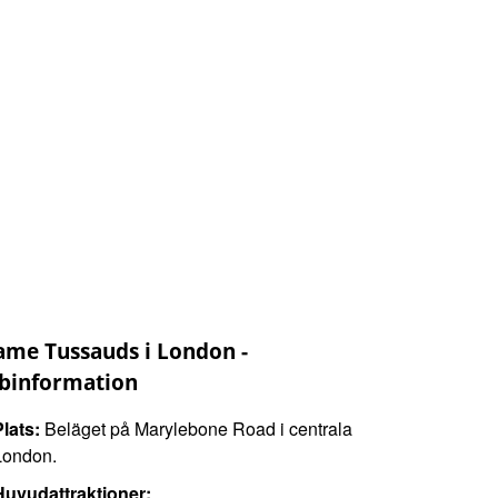
me Tussauds i London -
binformation
Plats:
Beläget på Marylebone Road i centrala
London.
Huvudattraktioner: