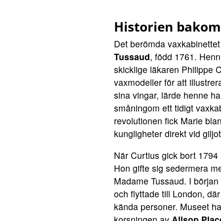
Historien bako
Det berömda vaxkabinettet 
Tussaud
, född 1761. Hen
skicklige läkaren Philippe C
vaxmodeller för att illustr
sina vingar, lärde henne h
småningom ett tidigt vaxka
revolutionen fick Marie bla
kungligheter direkt vid giljo
När Curtius gick bort 1794
Hon gifte sig sedermera m
Madame Tussaud. I början a
och flyttade till London, där
kända personer. Museet har
korsningen av
Allsop Plac