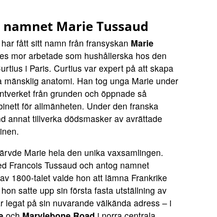
m namnet Marie Tussaud
har fått sitt namn från fransyskan
Marie
nes mor arbetade som hushållerska hos den
urtius i Paris. Curtius var expert på att skapa
era mänsklig anatomi. Han tog unga Marie under
antverket från grunden och öppnade så
binett för allmänheten. Under den franska
nd annat tillverka dödsmasker av avrättade
tinen.
 ärvde Marie hela den unika vaxsamlingen.
ed Francois Tussaud och antog namnet
v 1800-talet valde hon att lämna Frankrike
 hon satte upp sin första fasta utställning av
 legat på sin nuvarande välkända adress – i
e
och
Marylebone Road
i norra centrala