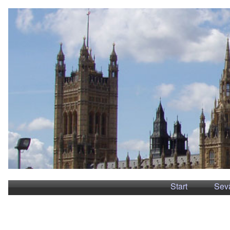
Start
Sev