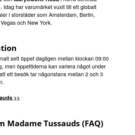
dag har varumärket vuxit till ett globalt
aler i storstäder som Amsterdam, Berlin,
 Vegas och New York.
ation
lt sett öppet dagligen mellan klockan 09:00
, men öppettiderna kan variera något under
att ett besök tar någonstans mellan 2 och 3
n.
auds >>
om Madame Tussauds (FAQ)