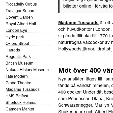
Piccadelly Circus
biljetter online i förväg 
Trafalgar Square
Covent Garden
Madame Tussauds
är ett
Royal Albert Hall
och huvudkontor i London. 
London Eye
sig ända tillbaka till 1770
Hyde park
naturtrogna vaxdockor av hi
Oxford Street
Hollywoodstjärnor, idrottshj
Harrods
Regent's Park
British Museum
Möt över 400 vä
Natural History Museum
Tate Modern
Nya ansikten läggs till i sa
Globe Theatre
tänds på världshimmelen, 
Madame Tussauds
400 dockor. Under ditt bes
HMS Belfast
som Prinsessan Diana, Kung
Sherlock Holmes
Schwarzenegger, Marilyn 
Camden Market
Shakespeare och Albert Ein