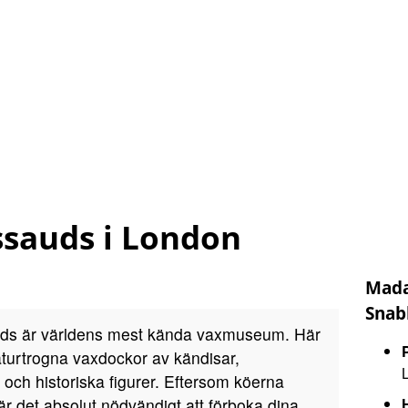
sauds i London
Mada
Snab
s är världens mest kända vaxmuseum. Här
turtrogna vaxdockor av kändisar,
 och historiska figurer. Eftersom köerna
är det absolut nödvändigt att förboka dina