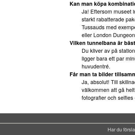
Kan man köpa kombinatio
Ja! Eftersom museet i
starkt rabatterade pa
Tussauds med exempe
eller London Dungeon
Vilken tunnelbana är bäst
Du kliver av på stati
ligger bara ett par mi
huvudentré.
Får man ta bilder tills
Ja, absolut! Till skil
välkommen att gå hel
fotografier och selfies 
Har du försl