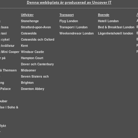
Denna webbplats är producerad av Uncover IT
Utflykter
Transport
Boende
g
Stonehenge
Flyg London
Hotell London
g buss
Stratford-upon-Avon
Transport i London
Bed & Breakfast London
 taxi
Cotswolds
Weekendresor London
Lägenhetshotell london
 cykel
Cotswolds och Oxford
 kvällstur
Kent
g Mini Cooper
Windsor Castle
r på
Hampton Court
Dover och Canterbury
 på Themsen
Midsomer
e
Seven Sisters och
ing
Brighton
 Palace
Downton Abbey
pubar
lse i Soho &
lykt
r