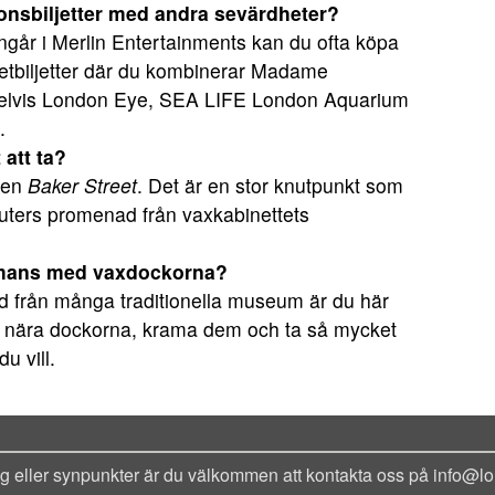
nsbiljetter med andra sevärdheter?
ngår i Merlin Entertainments kan du ofta köpa
ketbiljetter där du kombinerar Madame
lvis London Eye, SEA LIFE London Aquarium
.
 att ta?
onen
Baker Street
. Det är en stor knutpunkt som
nuters promenad från vaxkabinettets
ammans med vaxdockorna?
lnad från många traditionella museum är du här
t nära dockorna, krama dem och ta så mycket
du vill.
ag eller synpunkter är du välkommen att kontakta oss på info@lo