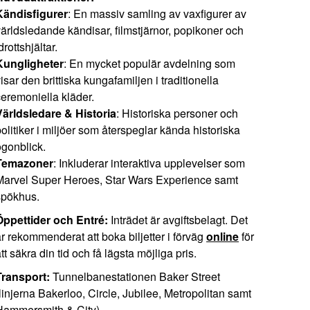
Kändisfigurer
: En massiv samling av vaxfigurer av
världsledande kändisar, filmstjärnor, popikoner och
drottshjältar.
Kungligheter
: En mycket populär avdelning som
isar den brittiska kungafamiljen i traditionella
ceremoniella kläder.
Världsledare & Historia
: Historiska personer och
olitiker i miljöer som återspeglar kända historiska
ögonblick.
Temazoner
: Inkluderar interaktiva upplevelser som
Marvel Super Heroes, Star Wars Experience samt
spökhus.
Öppettider och Entré:
Inträdet är avgiftsbelagt. Det
är rekommenderat att boka biljetter i förväg
online
för
tt säkra din tid och få lägsta möjliga pris.
Transport:
Tunnelbanestationen Baker Street
linjerna Bakerloo, Circle, Jubilee, Metropolitan samt
Hammersmith & City).