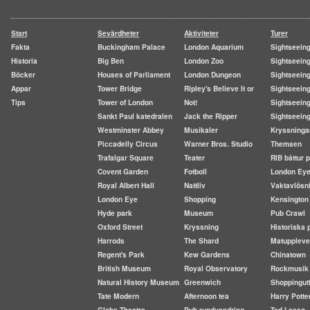
Start
Sevärdheter
Aktiviteter
Turer
Fakta
Buckingham Palace
London Aquarium
Sightseein
Historia
Big Ben
London Zoo
Sightseein
Böcker
Houses of Parliament
London Dungeon
Sightseeing
Appar
Tower Bridge
Ripley's Believe It or
Sightseeing
Tips
Tower of London
Not!
Sightseeing
Sankt Paul katedralen
Jack the Ripper
Sightseein
Westminster Abbey
Musikaler
Kryssninga
Piccadelly Circus
Warner Bros. Studio
Themsen
Trafalgar Square
Teater
RIB båttur
Covent Garden
Fotboll
London Ey
Royal Albert Hall
Nattliv
Vaktavlösn
London Eye
Shopping
Kensington
Hyde park
Museum
Pub Crawl
Oxford Street
Kryssning
Historiska 
Harrods
The Shard
Matuppleve
Regent's Park
Kew Gardens
Chinatown
British Museum
Royal Observatory
Rockmusik
Natural History Museum
Greenwich
Shoppingutf
Tate Modern
Afternoon tea
Harry Potte
Globe Theatre
Pub rundvandring
Ted Lasso