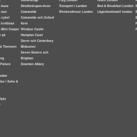
g buss
Stratford-upon-Avon
Transport i London
Bed & Breakfast London
 taxi
Cotswolds
Weekendresor London
Lägenhetshotell london
 cykel
Cotswolds och Oxford
 kvällstur
Kent
g Mini Cooper
Windsor Castle
r på
Hampton Court
Dover och Canterbury
 på Themsen
Midsomer
e
Seven Sisters och
ing
Brighton
 Palace
Downton Abbey
pubar
lse i Soho &
lykt
r