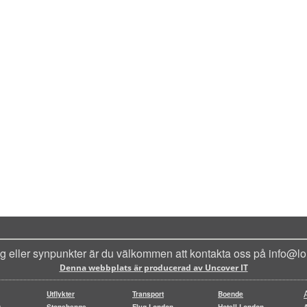
ag eller synpunkter är du välkommen att kontakta oss på info@lo
Denna webbplats är producerad av Uncover IT
Utflykter
Transport
Boende
g
Stonehenge
Flyg London
Hotell London