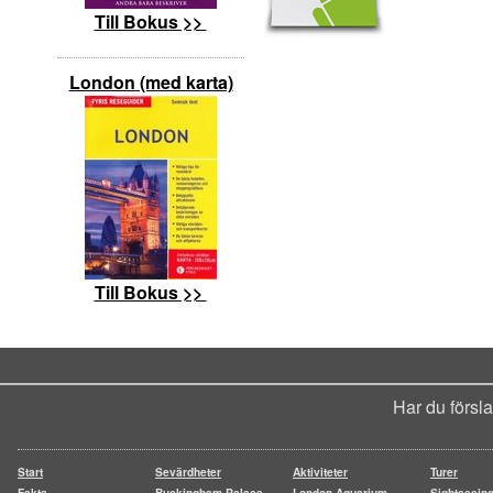
Till Bokus >>
London (med karta)
Till Bokus >>
Har du försl
Start
Sevärdheter
Aktiviteter
Turer
Fakta
Buckingham Palace
London Aquarium
Sightseein