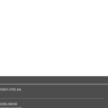
ndon-info.se.
Andra resmål
Azorerna reseguide