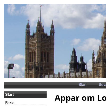
Start
Sev
Start
Appar om L
Fakta