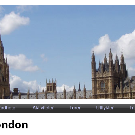
ärdheter
Aktiviteter
Turer
Utflykter
Tr
ondon