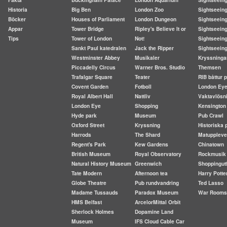
Historia
Big Ben
London Zoo
Sightseein
Böcker
Houses of Parliament
London Dungeon
Sightseeing
Appar
Tower Bridge
Ripley's Believe It or
Sightseeing
Tips
Tower of London
Not!
Sightseeing
Sankt Paul katedralen
Jack the Ripper
Sightseein
Westminster Abbey
Musikaler
Kryssninga
Piccadelly Circus
Warner Bros. Studio
Themsen
Trafalgar Square
Teater
RIB båttur
Covent Garden
Fotboll
London Ey
Royal Albert Hall
Nattliv
Vaktavlösn
London Eye
Shopping
Kensington
Hyde park
Museum
Pub Crawl
Oxford Street
Kryssning
Historiska 
Harrods
The Shard
Matuppleve
Regent's Park
Kew Gardens
Chinatown
British Museum
Royal Observatory
Rockmusik
Natural History Museum
Greenwich
Shoppingutf
Tate Modern
Afternoon tea
Harry Potte
Globe Theatre
Pub rundvandring
Ted Lasso
Madame Tussauds
Paradox Museum
War Rooms
HMS Belfast
ArcelorMittal Orbit
Sherlock Holmes
Dopamine Land
Museum
IFS Cloud Cable Car