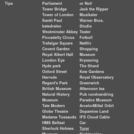
Tips
Parliament
or Not!
Tower Bridge
Jack the Ripper
Tower of London
Musikaler
Sankt Paul
Warner Bros.
katedralen
Studio
Westminster Abbey
Teater
Piccadelly Circus
Fotboll
Trafalgar Square
Nattliv
Covent Garden
Shopping
Royal Albert Hall
Museum
London Eye
Kryssning
Hyde park
The Shard
Oxford Street
Kew Gardens
Harrods
Royal Observatory
Regent's Park
Greenwich
British Museum
Afternoon tea
Natural History
Pub rundvandring
Museum
Paradox Museum
Tate Modern
ArcelorMittal Orbit
Globe Theatre
Dopamine Land
Madame Tussauds
IFS Cloud Cable
HMS Belfast
Car
Sherlock Holmes
Turer