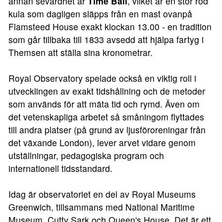
annan sevärdhet är
Time Ball
, vilket är en stor röd
kula som dagligen släpps från en mast ovanpå
Flamsteed House exakt klockan 13.00 - en tradition
som går tillbaka till 1833 avsedd att hjälpa fartyg i
Themsen att ställa sina kronometrar.
Royal Observatory spelade också en viktig roll i
utvecklingen av exakt tidshållning och de metoder
som används för att mäta tid och rymd. Även om
det vetenskapliga arbetet så småningom flyttades
till andra platser (på grund av ljusföroreningar från
det växande London), lever arvet vidare genom
utställningar, pedagogiska program och
internationell tidsstandard.
Idag är observatoriet en del av Royal Museums
Greenwich, tillsammans med National Maritime
Museum, Cutty Sark och Queen's House. Det är ett