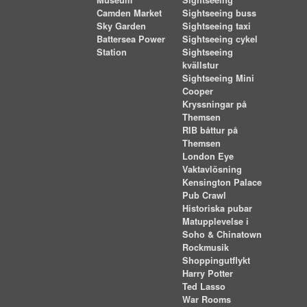
Museum
Sightseeing
Camden Market
Sightseeing buss
Sky Garden
Sightseeing taxi
Battersea Power
Sightseeing cykel
Station
Sightseeing
kvällstur
Sightseeing Mini
Cooper
Kryssningar på
Themsen
RIB båttur på
Themsen
London Eye
Vaktavlösning
Kensington Palace
Pub Crawl
Historiska pubar
Matupplevelse i
Soho & Chinatown
Rockmusik
Shoppingutflykt
Harry Potter
Ted Lasso
War Rooms