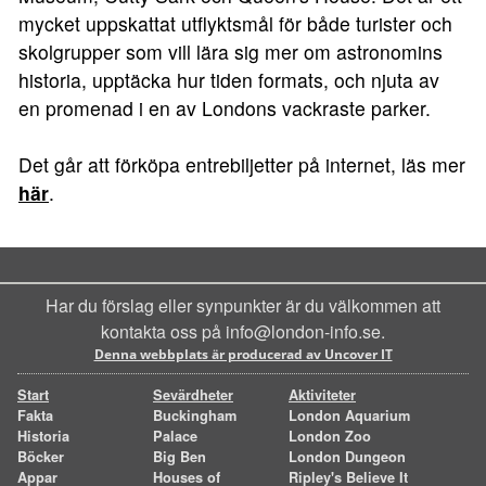
mycket uppskattat utflyktsmål för både turister och
skolgrupper som vill lära sig mer om astronomins
historia, upptäcka hur tiden formats, och njuta av
en promenad i en av Londons vackraste parker.
Det går att förköpa entrebiljetter på internet, läs mer
här
.
Har du förslag eller synpunkter är du välkommen att
kontakta oss på info@london-info.se.
Denna webbplats är producerad av Uncover IT
Start
Sevärdheter
Aktiviteter
Fakta
Buckingham
London Aquarium
Historia
Palace
London Zoo
Böcker
Big Ben
London Dungeon
Appar
Houses of
Ripley's Believe It