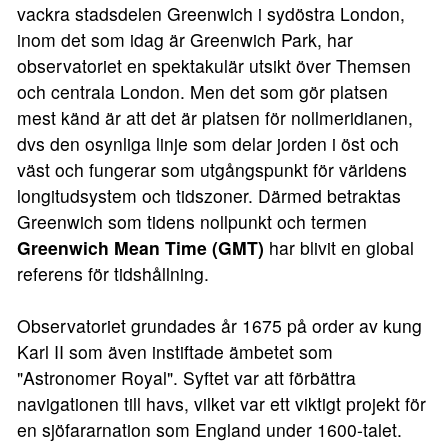
vackra stadsdelen Greenwich i sydöstra London,
inom det som idag är Greenwich Park, har
observatoriet en spektakulär utsikt över Themsen
och centrala London. Men det som gör platsen
mest känd är att det är platsen för nollmeridianen,
dvs den osynliga linje som delar jorden i öst och
väst och fungerar som utgångspunkt för världens
longitudsystem och tidszoner. Därmed betraktas
Greenwich som tidens nollpunkt och termen
Greenwich Mean Time (GMT)
har blivit en global
referens för tidshållning.
Observatoriet grundades år 1675 på order av kung
Karl II som även instiftade ämbetet som
"Astronomer Royal". Syftet var att förbättra
navigationen till havs, vilket var ett viktigt projekt för
en sjöfararnation som England under 1600-talet.