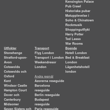
Kensington Palace
Pub Crawl
Historiska pubar
Matupplevelse i
Soho & Chinatown
Rockmusik
Shoppingutflykt
Harry Potter
Ted Lasso
War Rooms
Utflykter
Transport
Boende
Stonehenge
Flyg London
Hotell London
Stratford-upon-
Transport i London
Bed & Breakfast
Avon
Weekendresor
London
Cotswolds
London
Lägenhetshotell
Cotswolds och
london
Oxford
Andra resmål
Kent
Azorerna reseguide
Windsor Castle
Barcelona
Hampton Court
reseguide
Dover och
Berlin reseguide
Canterbury
Budapest
Midsomer
reseguide
Seven Sisters och
Paris reseguide