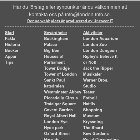
Har du förslag eller synpunkter är du välkommen att
kontakta oss på info@london-info.se.
Denna webbplats är producerad av Uncover IT
Start
Sevärdheter
Aktiviteter
Fakta
Buckingham
London Aquarium
Historia
Palace
London Zoo
Böcker
Big Ben
London Dungeon
Appar
Houses of
Ripley's Believe It
Tips
Parliament
or Not!
Tower Bridge
Jack the Ripper
Tower of London
Musikaler
Sankt Paul
Warner Bros.
katedralen
Studio
Westminster Abbey
Teater
Piccadelly Circus
Fotboll
Trafalgar Square
Nattliv
Covent Garden
Shopping
Royal Albert Hall
Museum
London Eye
Kryssning
Hyde park
The Shard
Oxford Street
Kew Gardens
Harrods
Royal Observatory