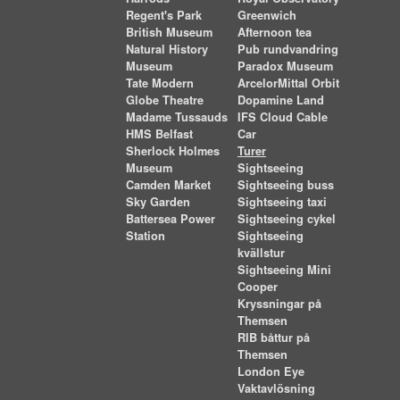
Regent's Park
Greenwich
British Museum
Afternoon tea
Natural History
Pub rundvandring
Museum
Paradox Museum
Tate Modern
ArcelorMittal Orbit
Globe Theatre
Dopamine Land
Madame Tussauds
IFS Cloud Cable
HMS Belfast
Car
Sherlock Holmes
Turer
Museum
Sightseeing
Camden Market
Sightseeing buss
Sky Garden
Sightseeing taxi
Battersea Power
Sightseeing cykel
Station
Sightseeing
kvällstur
Sightseeing Mini
Cooper
Kryssningar på
Themsen
RIB båttur på
Themsen
London Eye
Vaktavlösning